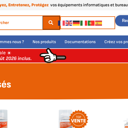
yez, Entretenez, Protégez
vos équipements informatiques et bureau
Re
ommes nous ?
Nos produits
Documentations
Créez vos pr
ale ☀️
ût 2026 inclus.
sés