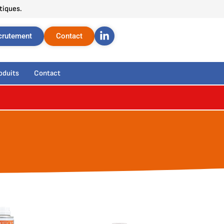
tiques.
crutement
Contact
oduits
Contact