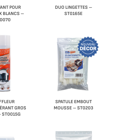
ANT POUR
DUO LINGETTES –
X BLANCS –
ST0165E
0070
SPATULE EMBOUT
FFLEUR
MOUSSE – ST0203
ÉRANT GROS
– ST0015G