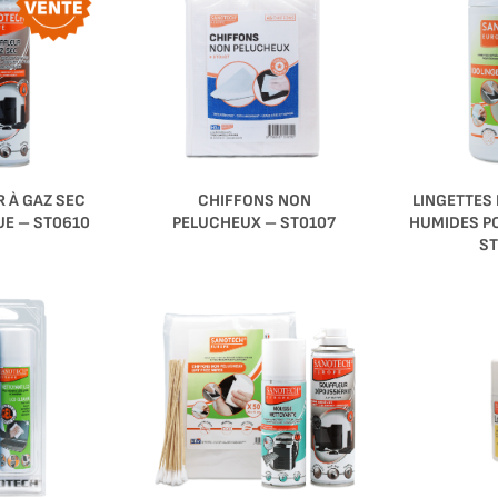
CHIFFONS NON
LINGETTES
 À GAZ SEC
PELUCHEUX – ST0107
HUMIDES P
E – ST0610
ST