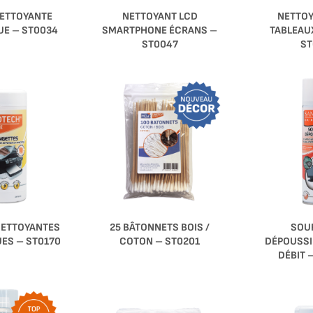
ETTOYANTE
NETTOYANT LCD
NETTOY
UE – ST0034
SMARTPHONE ÉCRANS –
TABLEAU
ST0047
ST
25 BÂTONNETS BOIS /
NETTOYANTES
SOU
COTON – ST0201
UES – ST0170
DÉPOUSSI
DÉBIT 