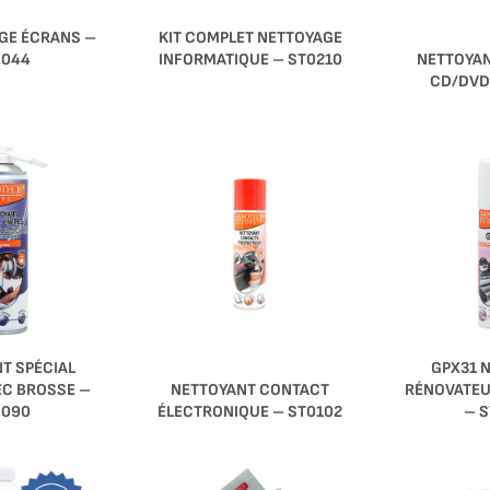
AGE ÉCRANS –
KIT COMPLET NETTOYAGE
NETTOYAN
0044
INFORMATIQUE – ST0210
CD/DVD
T SPÉCIAL
GPX31 
NETTOYANT CONTACT
EC BROSSE –
RÉNOVATEU
ÉLECTRONIQUE – ST0102
0090
– S