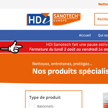
Netto
Accueil
Qui s
HDI Sanotech fait une pause estiv
Fermeture du lundi 3 août au vendredi 14 ao
Nettoyez, entretenez, protégez...
Nos produits spéciali
Type de produit
Batonnets