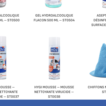
GEL HYDROALCOOLIQUE
ALCOOLIQUE
ASEP
FLACON 500 ML – ST0504
ML – ST0500
DÉSINF
SURFACE
MOUSSE –
HYGI MOUSSE – MOUSSE
CHIFFONS 
ETTOYANTE
NETTOYANTE VIRUCIDE –
ST
DE – ST0037
ST0038