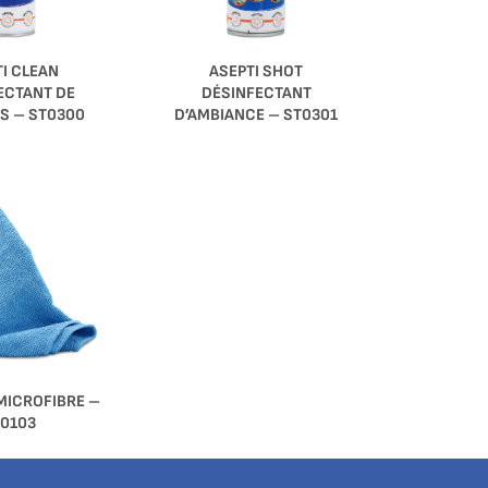
TI CLEAN
ASEPTI SHOT
ECTANT DE
DÉSINFECTANT
S – ST0300
D’AMBIANCE – ST0301
MICROFIBRE –
0103